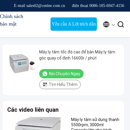
E-mail sales02@cenlee.com.cn
điện thoại 0086-185-6947-4156
Chính sách
bảo mật


Yêu cầu A Lời trích dẫn
Máy ly tâm tốc độ cao để bàn Máy ly tâm
góc quay cố định 16600r / phút
Nói Chuyện Ngay.
Tìm Hiểu Thêm
Các video liên quan
Máy ly tâm sử dụng thanh
5500rpm, 3000ml