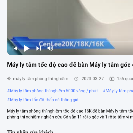
Máy ly tâm tốc độ cao để bàn Máy ly tâm góc 
máy ly tâm phòng thí nghiệm
2023-03-27
155 qua
#
Máy ly tâm phòng thí nghiệm 5000 vòng / phút
#
Máy ly tâm ph
#
Máy ly tâm tốc độ thấp có thông gió
Máy ly tâm phòng thí nghiệm tốc độ cao 16K để bàn Máy ly tâm tốc
phòng thí nghiệm nghiên cứu Có sẵn 11 rôto góc và 1 rôto tấm vi mô
Tin nhắn của khách