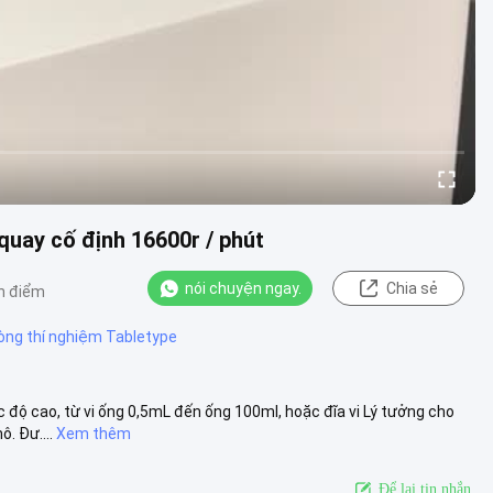
quay cố định 16600r / phút
nói chuyện ngay.
Chia sẻ
n điểm
òng thí nghiệm Tabletype
 độ cao, từ vi ống 0,5mL đến ống 100ml, hoặc đĩa vi Lý tưởng cho
. Đư....
Xem thêm
Để lại tin nhắn.