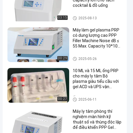
Capacity lớn cho tách
cocktail & đồ uống
Máy ly tâm PRP
03:15
2025-08-13
Máy làm gel plasma PRP
có dung lượng cao PPP
Filler Machine Noise dB ≤
55 Max. Capacity 10*10
ml
máy ly tâm phòng thí nghiệm
00:29
2025-05-26
10 ML và 15 ML ống PRP
cho máy ly tâm Bộ
plasma giàu tiểu cầu với
gel ACD và UPS vận
chuyển để trẻ hóa da
Ống ly tâm Polypropylene
00:27
2025-06-11
Máy ly tâm phòng thí
nghiệm màn hình kỹ
thuật số và thùng độc lập
để điều khiển PPP Gel
Maker