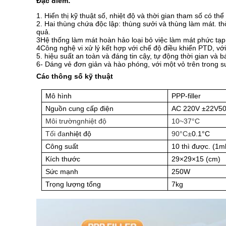
Đặc điểm:
1. Hiển thị kỹ thuật số, nhiệt độ và thời gian tham số có thể
2. Hai thùng chứa độc lập: thùng sưởi và thùng làm mát. t
quả.
3Hệ thống làm mát hoàn hảo loại bỏ việc làm mát phức tạp
4Công nghệ vi xử lý kết hợp với chế độ điều khiển PTD, với 
5. hiệu suất an toàn và đáng tin cậy, tự động thời gian và
6- Dáng vẻ đơn giản và hào phóng, với một vỏ trên trong su
Các thông số kỹ thuật
Máy ly siêu lạnh trên bàn
Mô hình
PPP-filler
Nguồn cung cấp điện
AC 220V ±
22V
5
Môi trường
nhiệt độ
10~
37°C
Tối đa
nhiệt độ
90°C±
0.1
°C
Công suất
10 thì được.
(
1
m
Kích thước
29×29×15
(
cm
)
Sức mạnh
250W
Trọng lượng tổng
7kg