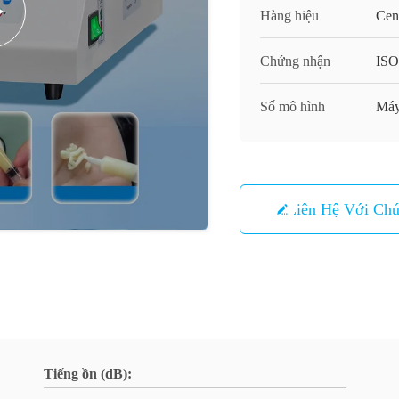
Hàng hiệu
Cen
Chứng nhận
IS
Số mô hình
Máy
Liên Hệ Với Chú
Tiếng ồn (dB):