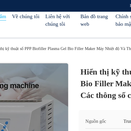
hẩm
Về chúng tôi
Liên hệ với
Bản đồ trang
Chính 
chúng tôi
web
bảo mậ
thị kỹ thuật số PPP Biofiller Plasma Gel Bio Filler Maker Máy Nhiệt độ Và Thờ
Hiển thị kỹ th
Bio Filler Ma
Các thông số c
Nguồn gốc
Tru