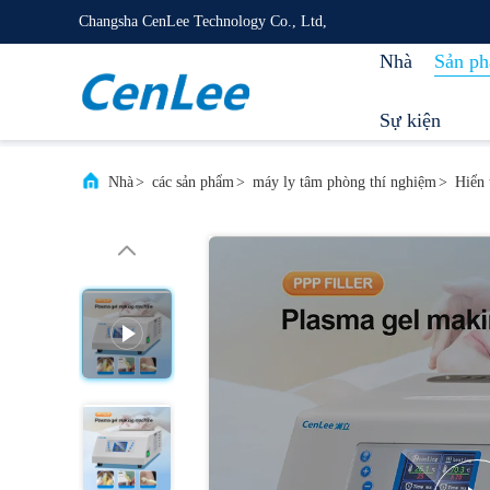
Changsha CenLee Technology Co., Ltd,
Nhà
Sản p
Sự kiện
Nhà
>
các sản phẩm
>
máy ly tâm phòng thí nghiệm
>
Hiển 