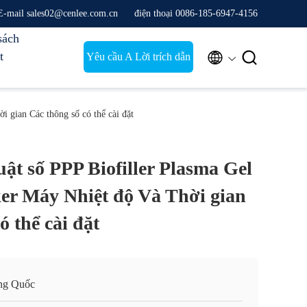
E-mail sales02@cenlee.com.cn
điện thoại 0086-185-6947-4156
sách
t


Yêu cầu A Lời trích dẫn
i gian Các thông số có thể cài đặt
uật số PPP Biofiller Plasma Gel
ker Máy Nhiệt độ Và Thời gian
ó thể cài đặt
ng Quốc