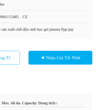
lee
O9001/13485，CE
 sản xuất chất độn sinh học gel plasma Ppp prp
ng Tôi
Nhận Giá Tốt Nhất
Max.
tối đa.
Capacity:
Dung tích:
: